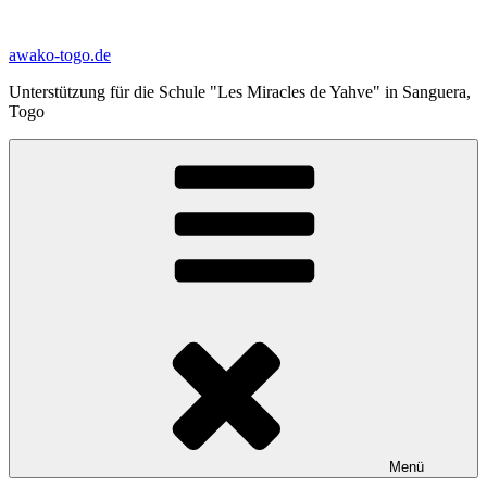
Zum
Inhalt
awako-togo.de
springen
Unterstützung für die Schule "Les Miracles de Yahve" in Sanguera,
Togo
Menü