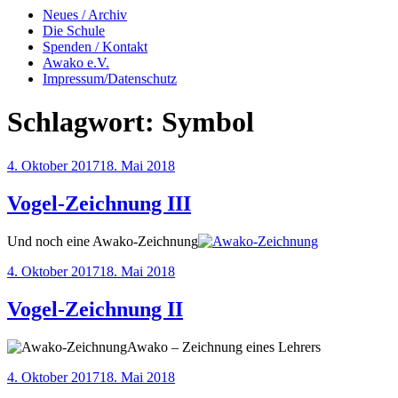
Neues / Archiv
Die Schule
Spenden / Kontakt
Awako e.V.
Impressum/Datenschutz
Schlagwort:
Symbol
Veröffentlicht
4. Oktober 2017
18. Mai 2018
am
Vogel-Zeichnung III
Und noch eine Awako-Zeichnung
Veröffentlicht
4. Oktober 2017
18. Mai 2018
am
Vogel-Zeichnung II
Awako – Zeichnung eines Lehrers
Veröffentlicht
4. Oktober 2017
18. Mai 2018
am