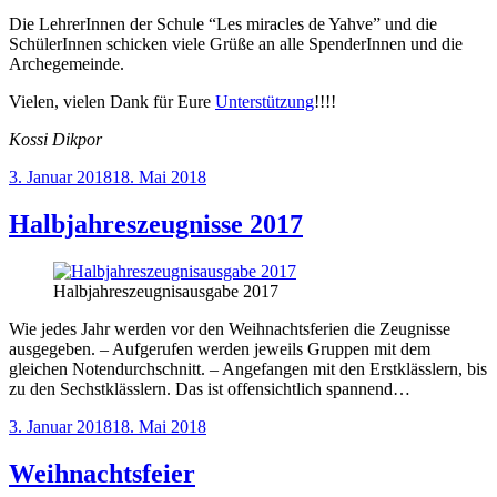
Die LehrerInnen der Schule “Les miracles de Yahve” und die
SchülerInnen schicken viele Grüße an alle SpenderInnen und die
Archegemeinde.
Vielen, vielen Dank für Eure
Unterstützung
!!!!
Kossi Dikpor
Veröffentlicht
3. Januar 2018
18. Mai 2018
am
Halbjahreszeugnisse 2017
Halbjahreszeugnisausgabe 2017
Wie jedes Jahr werden vor den Weihnachtsferien die Zeugnisse
ausgegeben. – Aufgerufen werden jeweils Gruppen mit dem
gleichen Notendurchschnitt. – Angefangen mit den Erstklässlern, bis
zu den Sechstklässlern. Das ist offensichtlich spannend…
Veröffentlicht
3. Januar 2018
18. Mai 2018
am
Weihnachtsfeier