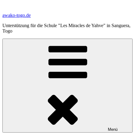
Zum
Inhalt
awako-togo.de
springen
Unterstützung für die Schule "Les Miracles de Yahve" in Sanguera,
Togo
Menü