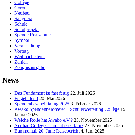
Collège
Corona
Neubau
Sanguéra
Schule
Schulprojekt
Spende Realschule
Symbol
Veranstaltung
Vortrag
Weihnachtsfeier
Zahlen
Zeugnisausgabe
News
Das Fundament ist fast fertig
22. Juli 2026
Es geht los!!
20. Mai 2026
Spendenbescheinigung 2025
3. Februar 2026
Awako Spendenbarometer – Schulerweiterung Collège
15.
Januar 2026
Welche Rolle hat Awako e.V.?
23. November 2025
Neubau Collège – noch dieses Jahr?
23. November 2025
Bammental, 20. Juni: Reisebericht
4. Juni 2025