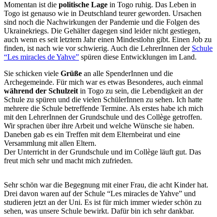
Momentan ist die
politische Lage
in Togo ruhig. Das Leben in
Togo ist genauso wie in Deutschland teurer geworden. Ursachen
sind noch die Nachwirkungen der Pandemie und die Folgen des
Ukrainekriegs. Die Gehälter dagegen sind leider nicht gestiegen,
auch wenn es seit letztem Jahr einen Mindestlohn gibt. Einen Job zu
finden, ist nach wie vor schwierig. Auch die LehrerInnen der
Schule
“Les miracles de Yahve”
spüren diese Entwicklungen im Land.
Sie schicken viele
Grüße
an alle SpenderInnen und die
Archegemeinde. Für mich war es etwas Besonderes, auch einmal
während der Schulzeit
in Togo zu sein, die Lebendigkeit an der
Schule zu spüren und die vielen SchülerInnen zu sehen. Ich hatte
mehrere die Schule betreffende Termine. Als erstes habe ich mich
mit den LehrerInnen der Grundschule und des Collège getroffen.
Wir sprachen über ihre Arbeit und welche Wünsche sie haben.
Daneben gab es ein Treffen mit dem Elternbeirat und eine
Versammlung mit allen Eltern.
Der Unterricht in der Grundschule und im Collège läuft gut. Das
freut mich sehr und macht mich zufrieden.
Sehr schön war die Begegnung mit einer Frau, die acht Kinder hat.
Drei davon waren auf der Schule “Les miracles de Yahve” und
studieren jetzt an der Uni. Es ist für mich immer wieder schön zu
sehen, was unsere Schule bewirkt. Dafür bin ich sehr dankbar.