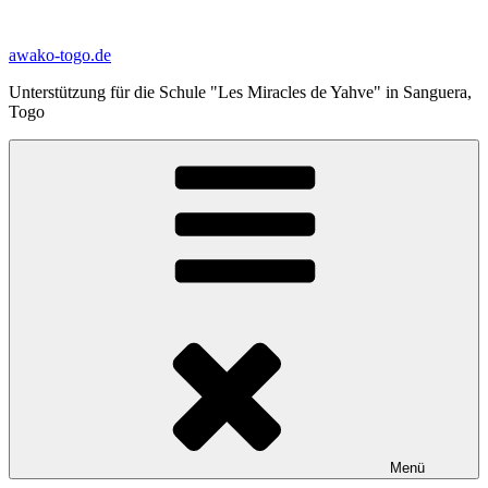
Zum
Inhalt
awako-togo.de
springen
Unterstützung für die Schule "Les Miracles de Yahve" in Sanguera,
Togo
Menü