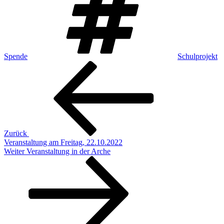
Spende
Schulprojekt
Beitragsnavigation
Vorheriger
Beitrag
Zurück
Veranstaltung am Freitag, 22.10.2022
Nächster
Weiter
Veranstaltung in der Arche
Beitrag