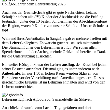
Collège-Lehrer beim Lehrerausflug 2023
Auch aus der
Grundschule
gibt es gute Nachrichten: Letztes
Schuljahr haben alle (!!!) Kinder der Abschlussklasse die Prüfung
bestanden. Unter den 10 besten SchülerInnen der Abschlussprüfung
der Region, waren 9 Kinder von unserer Schule. – Unsere Schule ist
top!
Während ihres Aufenthaltes in Sanguéra gab es mehrere Treffen mit
dem
Lehrerkollegium
. Es war ein guter Austausch miteinander.
Die Stimmung unter den LehrerInnen ist gut. Wir sollen allen
SpenderInnen und der Archegemeinde Grüße und herzlichen Dank
für die Unterstützung ausrichten.
Ein weiter Höhepunkt war der
Lehrerausflug
, den Kossi bei jedem
seiner Besuche ausrichtet. Diesmal ging es unter anderem nach
Agbodrafo
: Im nur 1,50 m hohen Raum wurden Sklaven von
Europäern vor der Verschiffung nach Amerika eingesperrt. Dieses
geschichtliche Ereignis ist im Lehrplan enthalten und wird von den
Lehrern unterrichtet.
Lehrerausflug nach Agbodravo: Sammelstelle für Sklaven
Anschließend wurde zum Lac de Togo gefahren und dort