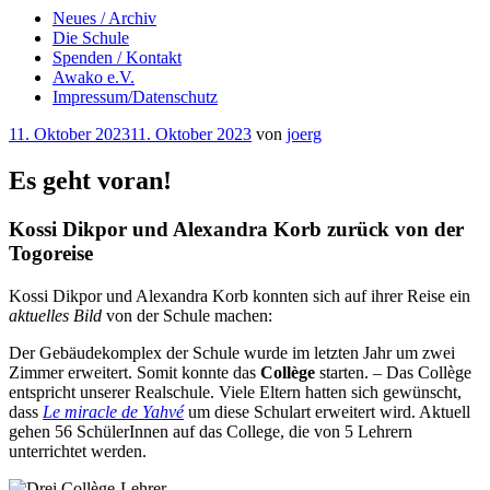
Neues / Archiv
Die Schule
Spenden / Kontakt
Awako e.V.
Impressum/Datenschutz
Veröffentlicht
11. Oktober 2023
11. Oktober 2023
von
joerg
am
Es geht voran!
Kossi Dikpor und Alexandra Korb zurück von der
Togoreise
Kossi Dikpor und Alexandra Korb konnten sich auf ihrer Reise ein
aktuelles Bild
von der Schule machen:
Der Gebäudekomplex der Schule wurde im letzten Jahr um zwei
Zimmer erweitert. Somit konnte das
Collège
starten. – Das Collège
entspricht unserer Realschule. Viele Eltern hatten sich gewünscht,
dass
Le miracle de Yahvé
um diese Schulart erweitert wird. Aktuell
gehen 56 SchülerInnen auf das College, die von 5 Lehrern
unterrichtet werden.