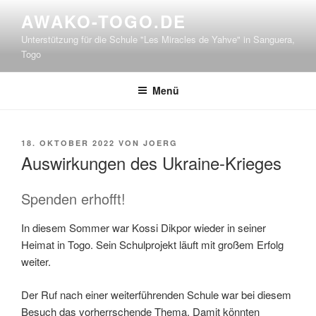
Zum
AWAKO-TOGO.DE
Inhalt
Unterstützung für die Schule "Les Miracles de Yahve" in Sanguera,
springen
Togo
Menü
VERÖFFENTLICHT
18. OKTOBER 2022
VON
JOERG
AM
Auswirkungen des Ukraine-Krieges
Spenden erhofft!
In diesem Sommer war Kossi Dikpor wieder in seiner
Heimat in Togo. Sein Schulprojekt läuft mit großem Erfolg
weiter.
Der Ruf nach einer weiterführenden Schule war bei diesem
Besuch das vorherrschende Thema. Damit könnten