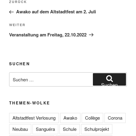
Vorheriger
ZURÜCK
Beitrag
Awako auf dem Altstadtfest am 2. Juli
Nächster
WEITER
Beitrag
Veranstaltung am Freitag, 22.10.2022
SUCHEN
Suchen
nach:
Suchen
THEMEN-WOLKE
Altstadtfest Verlosung
Awako
Collège
Corona
Neubau
Sanguéra
Schule
Schulprojekt